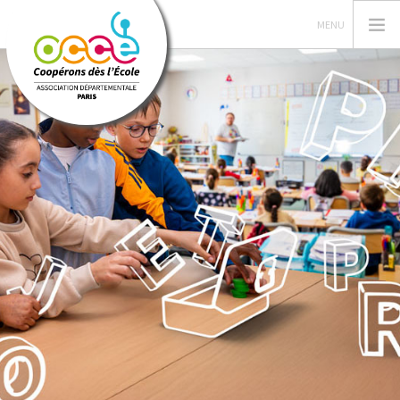
L'OCCE DE PARIS
GERER SA COOPERATIVE
ACTIONS PÉDAGOGIQUES
RESSOURCES PEDAGOGIQUES
PRETS ET SERVICES
RECHERCHER
CONTACT