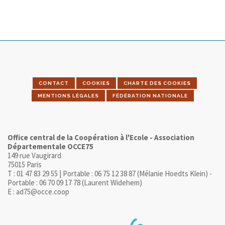
CONTACT
COOKIES
CHARTE DES COOKIES
MENTIONS LÉGALES
FÉDÉRATION NATIONALE
Office central de la Coopération à l'Ecole - Association
Départementale OCCE75
149 rue Vaugirard
75015 Paris
T : 01 47 83 29 55 | Portable : 06 75 12 38 87 (Mélanie Hoedts Klein) -
Portable : 06 70 09 17 78 (Laurent Widehem)
E : ad75@occe.coop