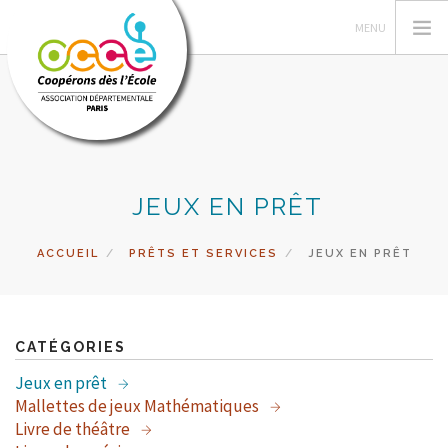
L'OCCE DE PARIS
JEUX EN PRÊT
GERER SA COOPERATIVE
ACTIONS PÉDAGOGIQUES
ACCUEIL
PRÊTS ET SERVICES
JEUX EN PRÊT
RESSOURCES PEDAGOGIQUES
PRETS ET SERVICES
RECHERCHER
CATÉGORIES
Jeux en prêt
CONTACT
Mallettes de jeux Mathématiques
Livre de théâtre