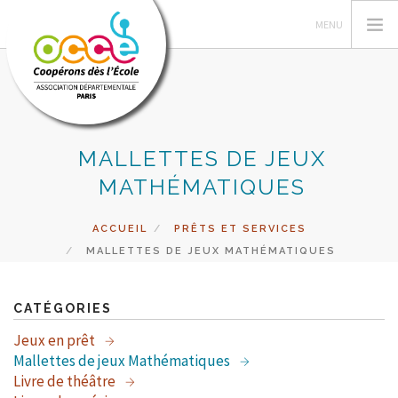
MALLETTES DE JEUX
L'OCCE DE PARIS
MATHÉMATIQUES
GERER SA COOPERATIVE
ACTIONS PÉDAGOGIQUES
ACCUEIL
PRÊTS ET SERVICES
RESSOURCES PEDAGOGIQUES
MALLETTES DE JEUX MATHÉMATIQUES
PRETS ET SERVICES
RECHERCHER
CATÉGORIES
Jeux en prêt
CONTACT
Mallettes de jeux Mathématiques
Livre de théâtre